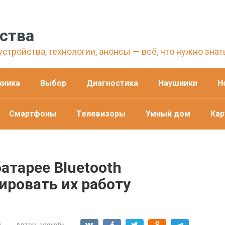
ства
стройства, технологии, анонсы — всё, что нужно знат
хника
Выбор
Диагностика
Наушники
Н
Смартфоны
Телевизоры
Умный дом
Кар
атарее Bluetooth
ировать их работу
и
Автор:
admintik