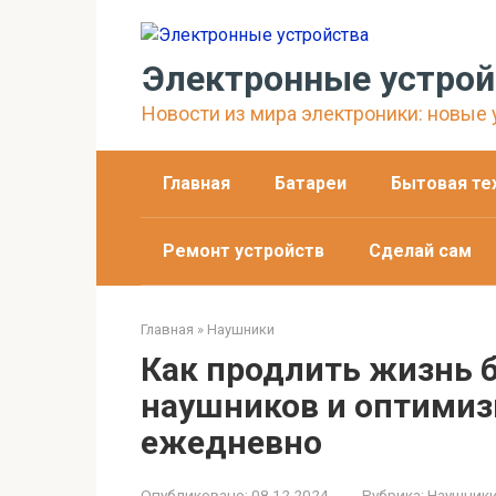
Перейти
к
контенту
Электронные устрой
Новости из мира электроники: новые у
Главная
Батареи
Бытовая те
Ремонт устройств
Сделай сам
Главная
»
Наушники
Как продлить жизнь б
наушников и оптимиз
ежедневно
Опубликовано:
08.12.2024
Рубрика:
Наушник