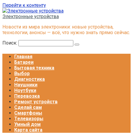
Перейти к контенту
Электронные устройства
Новости из мира электроники: новые устройства,
технологии, анонсы — всё, что нужно знать прямо сейчас.
Поиск:
Главная
Батареи
Бытовая техника
Выбор
Диагностика
Наушники
Ноутбуки
Перевозка
Ремонт устройств
Сделай сам
Смартфоны
Телевизоры
Умный дом
Карта сайта