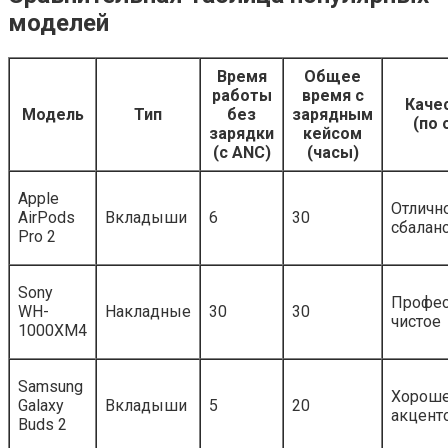
моделей
Время
Общее
работы
время с
Каче
Модель
Тип
без
зарядным
(по
зарядки
кейсом
(с ANC)
(часы)
Apple
Отлично
AirPods
Вкладыши
6
30
сбалан
Pro 2
Sony
Профес
WH-
Накладные
30
30
чистое
1000XM4
Samsung
Хороше
Galaxy
Вкладыши
5
20
акцент
Buds 2