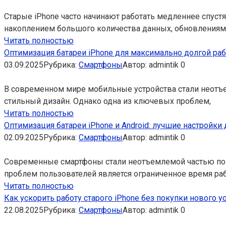
Старые iPhone часто начинают работать медленнее спуст
накоплением большого количества данных, обновлениям
Читать полностью
Оптимизация батареи iPhone для максимально долгой раб
03.09.2025
Рубрика:
Смартфоны
Автор:
admintik
0
В современном мире мобильные устройства стали неотъе
стильный дизайн. Однако одна из ключевых проблем,
Читать полностью
Оптимизация батареи iPhone и Android: лучшие настройк
02.09.2025
Рубрика:
Смартфоны
Автор:
admintik
0
Современные смартфоны стали неотъемлемой частью пов
проблем пользователей является ограниченное время раб
Читать полностью
Как ускорить работу старого iPhone без покупки нового у
22.08.2025
Рубрика:
Смартфоны
Автор:
admintik
0