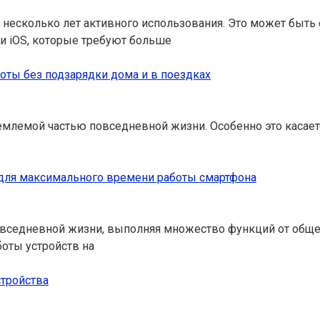
я несколько лет активного использования. Это может быт
и iOS, которые требуют больше
оты без подзарядки дома и в поездках
млемой частью повседневной жизни. Особенно это касаетс
и для максимального времени работы смартфона
седневной жизни, выполняя множество функций от общени
оты устройств на
стройства