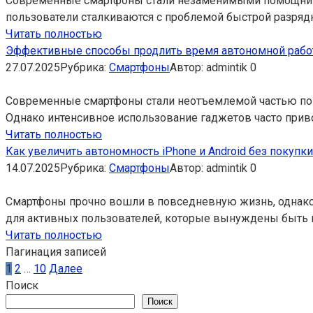
Современные смартфоны стали незаменимыми помощникам
пользователи сталкиваются с проблемой быстрой разряд
Читать полностью
Эффективные способы продлить время автономной работ
27.07.2025
Рубрика:
Смартфоны
Автор:
admintik
0
Современные смартфоны стали неотъемлемой частью пов
Однако интенсивное использование гаджетов часто прив
Читать полностью
Как увеличить автономность iPhone и Android без покупк
14.07.2025
Рубрика:
Смартфоны
Автор:
admintik
0
Смартфоны прочно вошли в повседневную жизнь, однако 
для активных пользователей, которые вынуждены быть 
Читать полностью
Пагинация записей
1
2
…
10
Далее
Поиск
Поиск