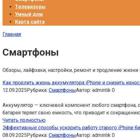
Телевизоры
Умный дом
Карта сайта
Главная
Смартфоны
Обзоры, лайфхаки, настройки, ремонт и продление жизни 
Как продлить жизнь аккумулятора iPhone и снизить изн
12.09.2025
Рубрика:
Смартфоны
Автор:
admintik
0
Аккумулятор — ключевой компонент любого смартфона, о
батарея теряет свою емкость, что приводит к сокращен
Читать полностью
Эффективные способы ускорить работу старого iPhone б
08.09.2025
Рубрика:
Смартфоны
Автор:
admintik
0