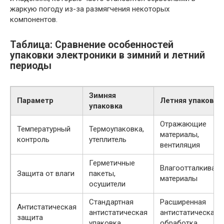
жаркую погоду из-за размягчения некоторых
компонентов.
Таблица: Сравнение особенностей
упаковки электроники в зимний и летний
периоды
Зимняя
Параметр
Летняя упаковка
упаковка
Отражающие
Температурный
Термоупаковка,
материалы,
контроль
утеплитель
вентиляция
Герметичные
Влагоотталкиваю
Защита от влаги
пакеты,
материалы
осушители
Стандартная
Расширенная
Антистатическая
антистатическая
антистатическая
защита
упаковка
обработка