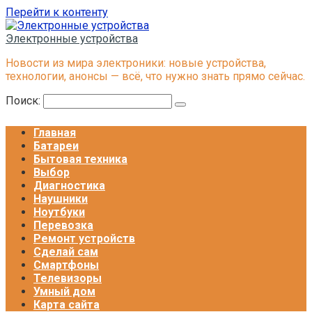
Перейти к контенту
Электронные устройства
Новости из мира электроники: новые устройства,
технологии, анонсы — всё, что нужно знать прямо сейчас.
Поиск:
Главная
Батареи
Бытовая техника
Выбор
Диагностика
Наушники
Ноутбуки
Перевозка
Ремонт устройств
Сделай сам
Смартфоны
Телевизоры
Умный дом
Карта сайта