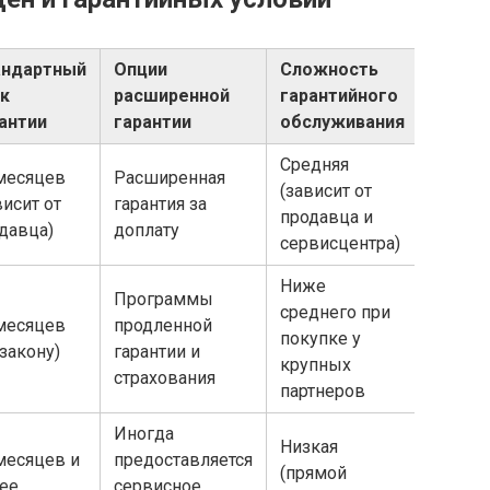
андартный
Опции
Сложность
к
расширенной
гарантийного
антии
гарантии
обслуживания
Средняя
месяцев
Расширенная
(зависит от
висит от
гарантия за
продавца и
давца)
доплату
сервисцентра)
Ниже
Программы
среднего при
месяцев
продленной
покупке у
 закону)
гарантии и
крупных
страхования
партнеров
Иногда
Низкая
месяцев и
предоставляется
(прямой
ее,
сервисное