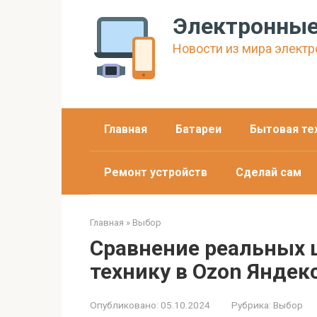
Перейти
Электронные
к
контенту
Новости из мира электро
Главная
Батареи
Бытовая те
Ремонт устройств
Сделай сам
Главная
»
Выбор
Сравнение реальных ц
технику в Ozon Яндек
Опубликовано:
05.10.2024
Рубрика:
Выбор