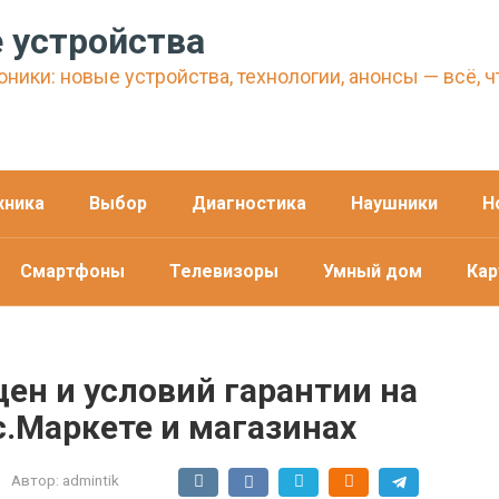
 устройства
ники: новые устройства, технологии, анонсы — всё, ч
хника
Выбор
Диагностика
Наушники
Н
Смартфоны
Телевизоры
Умный дом
Кар
ен и условий гарантии на
с.Маркете и магазинах
Автор:
admintik