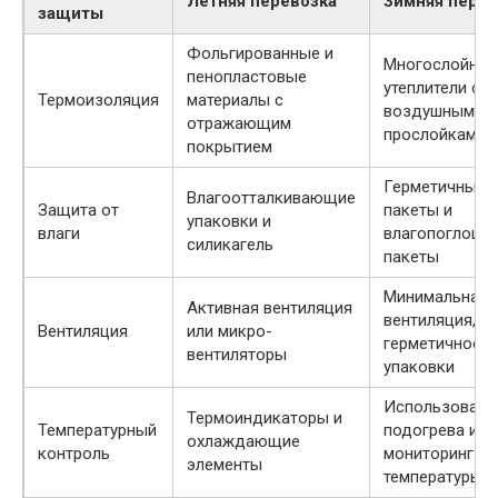
Летняя перевозка
Зимняя перев
защиты
Фольгированные и
Многослойны
пенопластовые
утеплители с
Термоизоляция
материалы с
воздушными
отражающим
прослойками
покрытием
Герметичные
Влагоотталкивающие
Защита от
пакеты и
упаковки и
влаги
влагопоглощ
силикагель
пакеты
Минимальная
Активная вентиляция
вентиляция,
Вентиляция
или микро-
герметичность
вентиляторы
упаковки
Использовани
Термоиндикаторы и
Температурный
подогрева и
охлаждающие
контроль
мониторинг
элементы
температуры